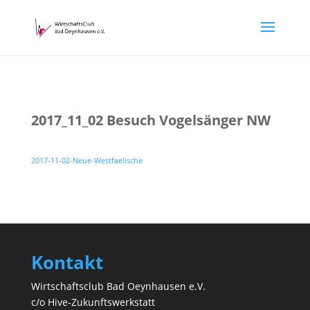
2017_11_02 Besuch Vogelsänger NW
2017-11-02-Neue-Westfaelische
Kontakt
Wirtschaftsclub Bad Oeynhausen e.V.
c/o Hive-Zukunftswerkstatt